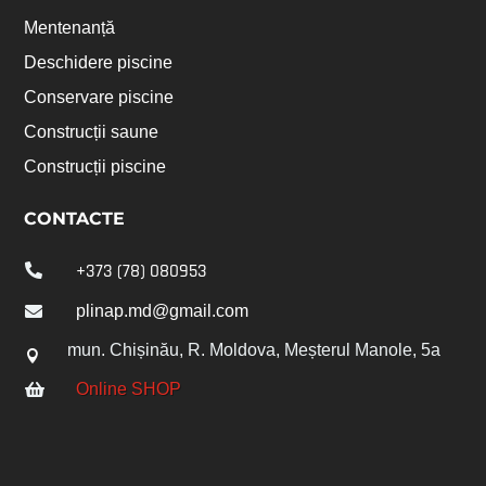
Mentenanță
Deschidere piscine
Conservare piscine
Construсții saune
Construсții piscine
CONTACTE
+373 (78) 080953

plinap.md@gmail.com

mun. Chișinău, R. Moldova, Meșterul Manole, 5a

Online SHOP
