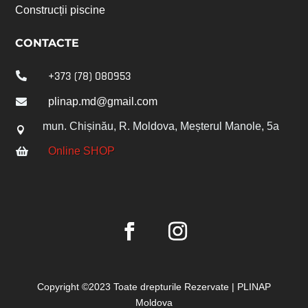
Construсții piscine
CONTACTE
+373 (78) 080953

plinap.md@gmail.com

mun. Chișinău, R. Moldova, Meșterul Manole, 5a

Online SHOP

Copyright ©2023 Toate drepturile Rezervate | PLINAP
Moldova