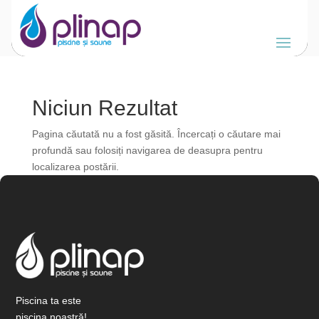
Niciun Rezultat
Pagina căutată nu a fost găsită. Încercați o căutare mai
profundă sau folosiți navigarea de deasupra pentru
localizarea postării.
Piscina ta este
piscina noastră!