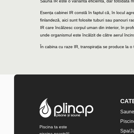
Sauna IR este o variantă eficientă, dar totodată mai
Esența cabinei IR constă în faptul că, în locul agre
finlandeză, aici sunt folosite tuburi sau panouri 
IR care încălzesc corpul uman din interior, în pr
unde organismul este încălzit de către aerul încin
În cabina cu raze IR, transpirația se produce la 
CAT
Saun
Piscin
Piscina ta este
Spa/J
piscina noastră!