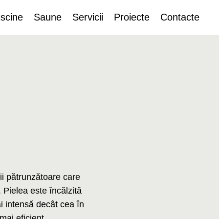
iscine
Saune
Servicii
Proiecte
Contacte
ii pătrunzătoare care
 Pielea este încălzită
ai intensă decât cea în
mai eficient.