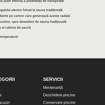
 puțin intensă a posibilității de transpirație.
gatului electric folosit la sauna tradițională
radiante pe carbon care generează aceste radiații
ofunzime, spre deosebire de sauna tradițională
s al cabinei de saună.
o temperatură
EGORII
SERVICII
e
Mentenanță
e
Deschidere piscine
acuzzi
Conservare piscine