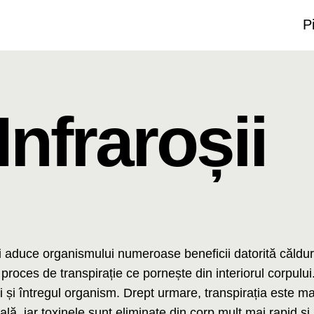
P
nfraroșii
i aduce organismului numeroase beneficii datorită căldur
proces de transpirație ce pornește din interiorul corpului.
hii și întregul organism. Drept urmare, transpirația este m
ă, iar toxinele sunt eliminate din corp mult mai rapid și 