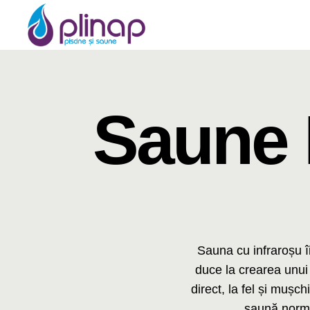
Saune I
Sauna cu infraroșu î
duce la crearea unui 
direct, la fel și mușc
saună normal