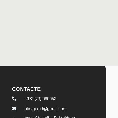
CONTACTE
+373 (78) 080953

plinap.md@gmail.com
