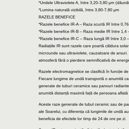
*Undele Ultraviolete A, între 3,20-3,80 μm (dăună
*Lumina naturală vizibilă, între 3,80-7,80 μm
RAZELE BENEFICE
*Razele benefice IR-A – Raza scurtă IR între 0,7
*Razele benefice IR-B – Raza medie IR între 1,4
*Razele benefice IR-C – Raza lungă IR între 3,0 
Radiațiile IR sunt razele care poartă căldura sola
microunde sau ultraviolete, cauzatoare de arsuri. E
atmosferă fără o pierdere semnificativă de energie ș
Razele electromagnetice se clasifică în funcție d
Fiecare lungime de undă transportă o anumită cant
generate de tuburi ceramice sau panouri radiante 
anumită distanță maximă față de persoana aflată în
Aceste raze generate de tubul ceramic sau de pan
ale Soarelui, cu diferența că lungimile de undă a
beneficia de efectele lor timp de 24 de ore pe zi.