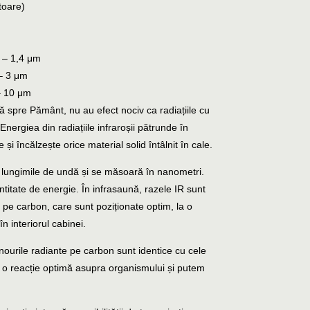
toare)
6 – 1,4 μm
 – 3 μm
– 10 μm
ră spre Pământ, nu au efect nociv ca radiațiile cu
nergiea din radiațiile infraroșii pătrunde în
i încălzește orice material solid întâlnit în cale.
e lungimile de undă și se măsoară în nanometri.
itate de energie. În infrasaună, razele IR sunt
pe carbon, care sunt poziționate optim, la o
 interiorul cabinei.
ourile radiante pe carbon sunt identice cu cele
u o reacție optimă asupra organismului și putem