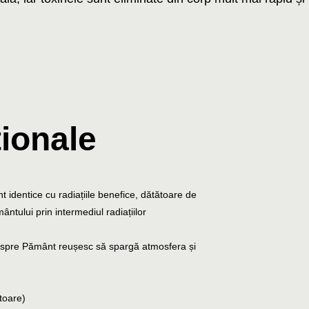
ționale
sunt identice cu radiațiile benefice, dătătoare de
ntului prin intermediul radiațiilor
tă spre Pământ reușesc să spargă atmosfera și
toare)