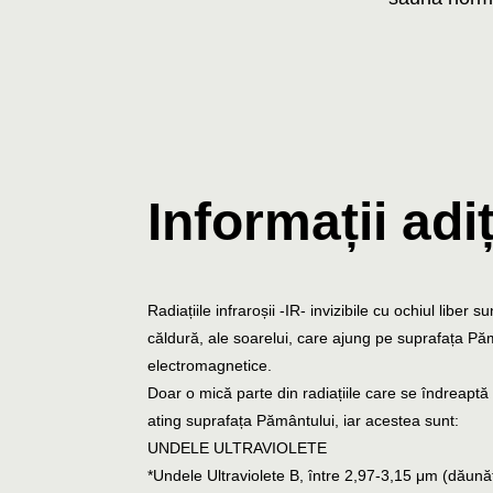
Informații adi
Radiațiile infraroșii -IR- invizibile cu ochiul liber 
căldură, ale soarelui, care ajung pe suprafața Pămâ
electromagnetice.
Doar o mică parte din radiațiile care se îndreap
ating suprafața Pământului, iar acestea sunt:
UNDELE ULTRAVIOLETE
*Undele Ultraviolete B, între 2,97-3,15 μm (dăună